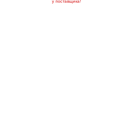
у поставщика!
Количество
товара
CS-
00135036,
ПОМПА