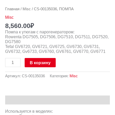
Главная
/
Misc
/ CS-00135036, ПОМПА
Misc
8,560.00
₽
Помпа к утюгам с парогенератором:
Rowenta DG7505, DG7506, DG7510, DG7511, DG7520,
DG7580
Tefal GV6720, GV6721, GV6725, GV6730, GV6731,
GV6732, Gv6733, GV6760, GV6761, GV6770, GV6771
В корзину
Артикул:
CS-00135036
Категория:
Misc
Описание
Используется в моделях: