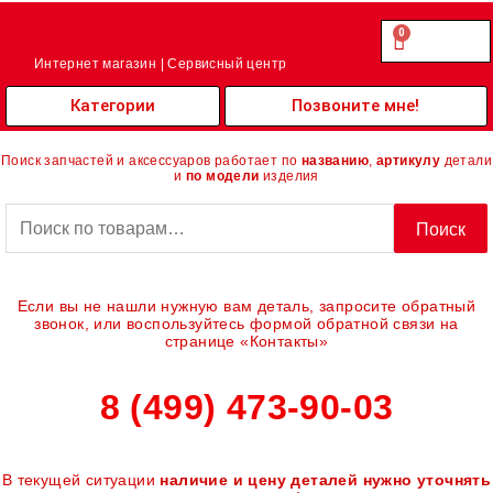
Перейти
к
0
Cart
0.00
₽
содержимому
Интернет магазин | Сервисный центр
Категории
Позвоните мне!
Поиск запчастей и аксессуаров работает по
названию
,
артикулу
детали
и
по модели
изделия
Искать:
Поиск
Если вы не нашли нужную вам деталь, запросите обратный
звонок, или воспользуйтесь формой обратной связи на
странице «Контакты»
8 (499) 473-90-03
В текущей ситуации
наличие и цену деталей нужно уточнять