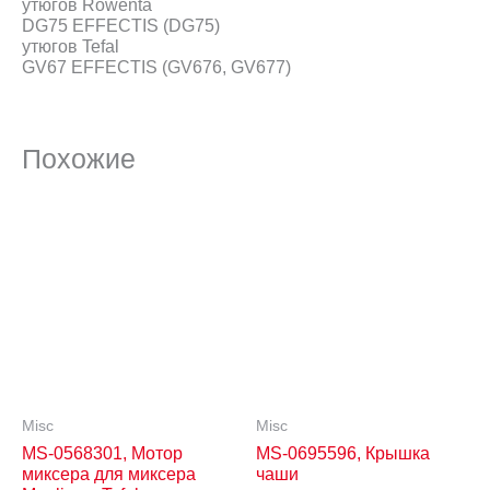
утюгов Rowenta
DG75 EFFECTIS (DG75)
утюгов Tefal
GV67 EFFECTIS (GV676, GV677)
Похожие
Misc
Misc
MS-0568301, Мотор
MS-0695596, Крышка
миксера для миксера
чаши