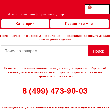
Перейти
к
0
Cart
0.00
₽
содержимому
Интернет магазин | Сервисный центр
Категории
Позвоните мне!
Поиск запчастей и аксессуаров работает по
названию
,
артикулу
детали
и
по модели
изделия
Искать:
Поиск
Если вы не нашли нужную вам деталь, запросите обратный
звонок, или воспользуйтесь формой обратной связи на
странице «Контакты»
8 (499) 473-90-03
В текущей ситуации
наличие и цену деталей нужно уточнять