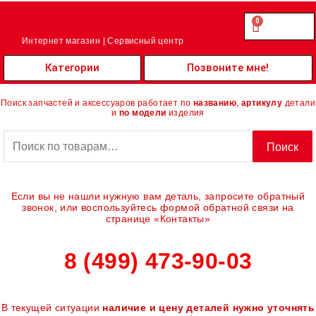
Перейти
к
0
Cart
0.00
₽
содержимому
Интернет магазин | Сервисный центр
Категории
Позвоните мне!
Поиск запчастей и аксессуаров работает по
названию
,
артикулу
детали
и
по модели
изделия
Искать:
Поиск
Если вы не нашли нужную вам деталь, запросите обратный
звонок, или воспользуйтесь формой обратной связи на
странице «Контакты»
8 (499) 473-90-03
В текущей ситуации
наличие и цену деталей нужно уточнять