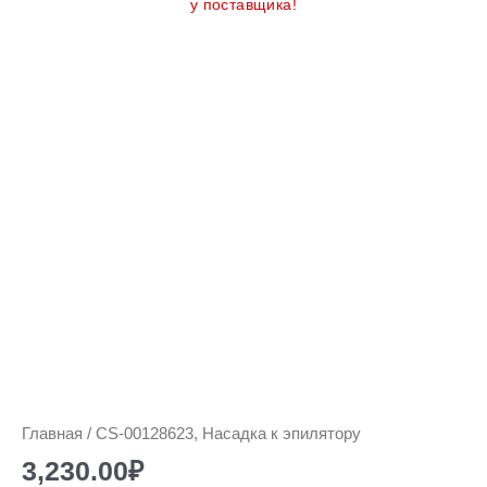
у поставщика!
Количество
товара
CS-
00128623,
Насадка
к
эпилятору
Главная
/ CS-00128623, Насадка к эпилятору
3,230.00
₽