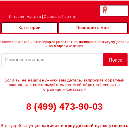
Перейти
к
0
Cart
0.00
₽
содержимому
Интернет магазин | Сервисный центр
Категории
Позвоните мне!
Поиск запчастей и аксессуаров работает по
названию
,
артикулу
детали
и
по модели
изделия
Искать:
Поиск
Если вы не нашли нужную вам деталь, запросите обратный
звонок, или воспользуйтесь формой обратной связи на
странице «Контакты»
8 (499) 473-90-03
В текущей ситуации
наличие и цену деталей нужно уточнять