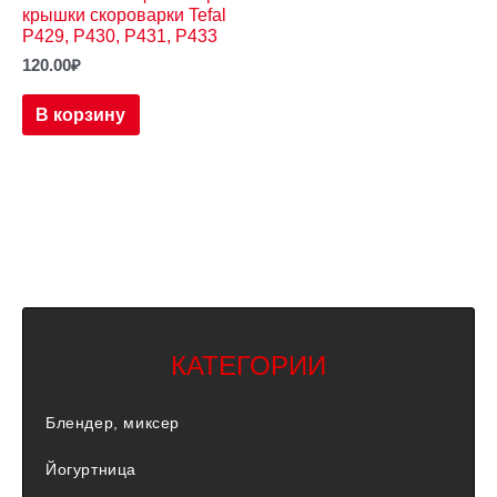
крышки скороварки Tefal
P429, P430, P431, P433
120.00
₽
В корзину
КАТЕГОРИИ
Блендер, миксер
Йогуртница