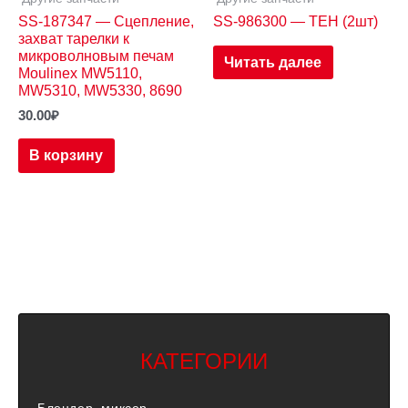
SS-187347 — Сцепление,
SS-986300 — ТЕН (2шт)
захват тарелки к
микроволновым печам
Читать далее
Moulinex MW5110,
MW5310, MW5330, 8690
30.00
₽
В корзину
КАТЕГОРИИ